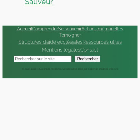
Sauveur
Accueil
Comprendre
Se souvenir
Actions mémorielles
Témoigner
Structures d’aide ecclésiales
Ressources utiles
Mentions légales
Contact
Rechercher
Rechercher
© 2025-
2026 Tous droits réservés. Ce site a été créé par
l’agence créative this is it
.