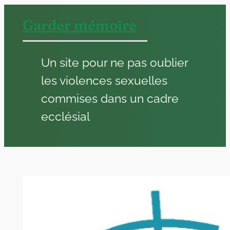
Aller
Garder mémoire
au
contenu
Un site pour ne pas oublier
les violences sexuelles
commises dans un cadre
ecclésial